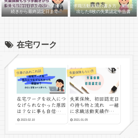
失業保険もらい方 失業保険手
求職活動実績の書き方 実際提
続きから最終認定日まで
出した8枚の失業認定申告書
在宅ワーク
仕事のあれこれ話
失業保険もらい方
在宅ワークを収入につ
失業保険、初回認定日
なげられなかった原因
の持ち物と流れ 一緒
は？なに事も自信と交
に求職活動実績作りの
渉力
職業相談
2023.02.10
2021.01.05