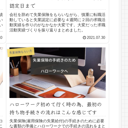
認定日まで
績
会社を辞めて失業保険をもらいながら、慎重に転職活
い
動していると失業認定に必要な４週間に２回の求職活
い
動実績を作りのがなかなか大変です。大変だった求職
し
活動実績づくりを振り返りまとめました。
10
2021.07.30
失業保険もらい方
ハローワーク初めて行く時の為、最初の
持ち物手続きの流れはこんな感じです
コ
失業保険(雇用保険の失業給付)の手続きのために必要
こ
な書類の準備とハローワークでの手続きの流れをまと