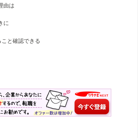
理由は
きに
ること確認できる